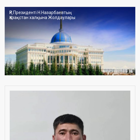
ҚР Президенті Н.Назарбаевтың
Қазақстан халқына Жолдаулары