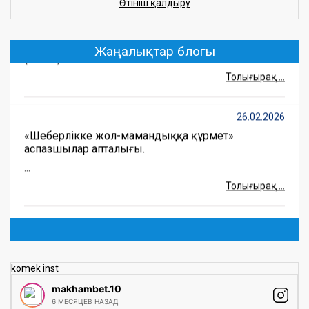
Өтініш қалдыру
«Зорлық-зомбылықсыз өмір – біздің
таңдауымыз»
(more…) ...
Жаңалықтар блогы
Толығырақ ...
26.02.2026
«Шеберлікке жол-мамандыққа құрмет»
аспазшылар апталығы.
...
Толығырақ ...
25.02.2026
Тілдер апталығы
(more…) ...
komek inst
Толығырақ ...
makhambet.10
6 МЕСЯЦЕВ НАЗАД