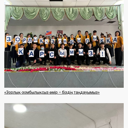
«Зорлық-зомбылықсыз өмір – біздің таңдауымыз»