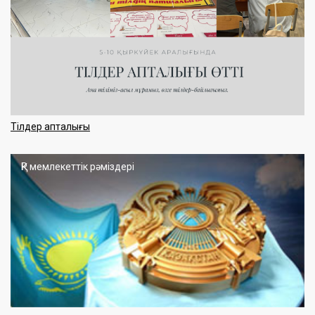
Тілдер апталығы
ҚР мемлекеттік рәміздері