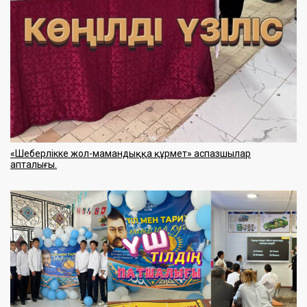
«Шеберлікке жол-мамандыққа құрмет» аспазшылар
апталығы.