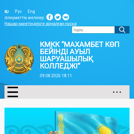
Қаз
Рус
Eng
Әлеуметтік желілер:
Нашар көретіндерге арналған нұсқа
КМКК “МАХАМБЕТ КӨП
БЕЙІНДІ АУЫЛ
ШАРУАШЫЛЫҚ
КОЛЛЕДЖІ”
09.08.2026 18:11
• • •