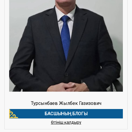
Турсынбаев Жылбек Газизович
БАСШЫНЫҢ БЛОГЫ
27.02.2026
Өтініш қалдыру
«Зорлық-зомбылықсыз өмір – біздің
таңдауымыз»