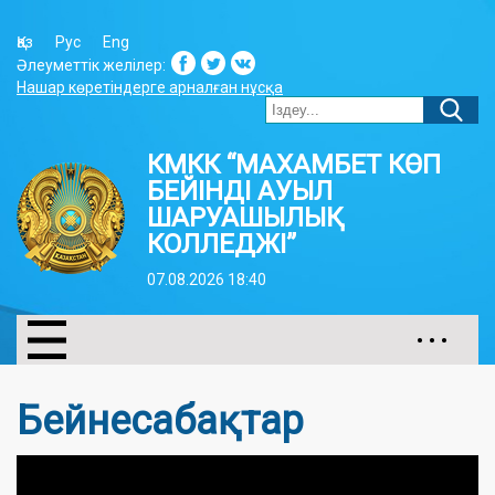
Қаз
Рус
Eng
Әлеуметтік желілер:
Нашар көретіндерге арналған нұсқа
КМКК “МАХАМБЕТ КӨП
БЕЙІНДІ АУЫЛ
ШАРУАШЫЛЫҚ
КОЛЛЕДЖІ”
07.08.2026 18:40
• • •
Бейнесабақтар