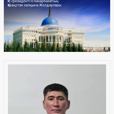
ҚР Президенті Н.Назарбаевтың
Қазақстан халқына Жолдаулары