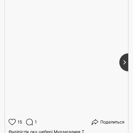
(more…) ...
Толығырақ ...
05.05.2025
«Дәнекерлеу ісі» мамандығы
(more…) ...
Толығырақ ...
15
1
Поделиться
Өндірістік оқу шебері Мурзагалиев Т.