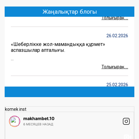
(more…) ...
Жаңалықтар блогы
Толығырақ ...
26.02.2026
«Шеберлікке жол-мамандыққа құрмет»
аспазшылар апталығы.
...
Толығырақ ...
25.02.2026
Тілдер апталығы
(more…) ...
Толығырақ ...
komek inst
makhambet.10
6 МЕСЯЦЕВ НАЗАД
05.05.2025
Талапкерлерге