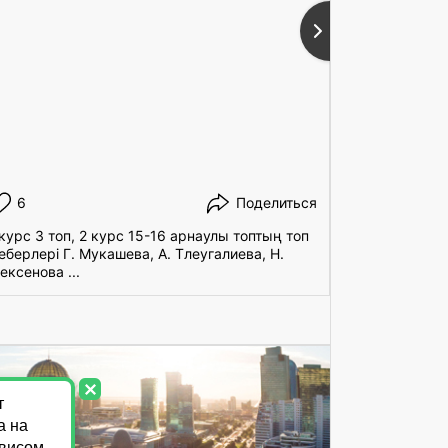
«Дәнекерлеу ісі»
мамандығы
(more…) ...
Толығырақ ...
6
Поделиться
7
 курс 3 топ, 2 курс 15-16 арнаулы топтың топ
Бүгін колле
еберлері Г. Мукашева, А. Тлеугалиева, Н.
ұйымдастыру
ексенова ...
топ жетекшіс