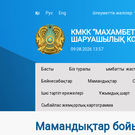
Қаз
Рус
Eng
Әлеуметтік желілер:
КМКК “МАХАМБЕТ 
ШАРУАШЫЛЫҚ КО
09.08.2026 13:57
Басты
Біз туралы
Қымбатты жаст
Бейнесабақтар
Мамандықтар
О
Ішкі тәртіп ережелері
Ұжымдық шарт
Сыбайлас жемқорлық картограмма
Мамандықтар бойы