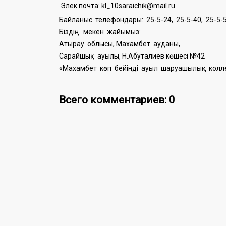
Элек.почта: kl
10saraichik@mail.ru
–
Байланыс телефондары: 25-5-24, 25-5-40, 25-5-
Біздің мекен жайымыз:
Атырау облысы, Махамбет ауданы,
Сарайшық ауылы, Н.Абуталиев көшесі №42
«Махамбет көп бейінді ауыл шаруашылық колле
Всего комментариев: 0