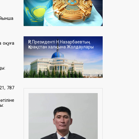
ойынша
ҚР Президенті Н.Назарбаевтың
 оқуға
Қазақстан халқына Жолдаулары
ды:
21, 787
өтіліне
ы: