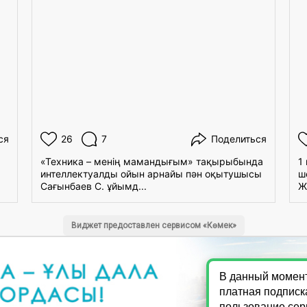
ся
26
7
Поделиться
«Техника – менің мамандығым» тақырыбында
1
интеллектуалды ойын арнайы пән оқытушысы
ш
Сағынбаев С. ұйымд...
Ж
Виджет предоставлен сервисом «Көмек»