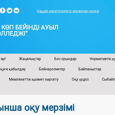
Нашар көретіндерге арналған нұсқа
КӨП БЕЙІНДІ АУЫЛ
ЛЛЕДЖІ”
ар!
Жаңалықтар
Бос орындар
Нормативтік қ
қуға қабылдау
Бейнероликтер
Байланыстар
Мемлекеттік қызмет көрсету
Оқу үрдісі
Сыбайл
нша оқу мерзімі