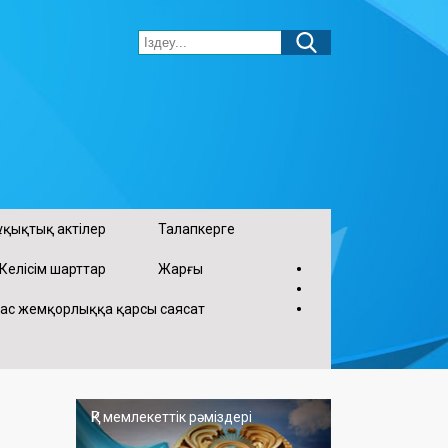
ұқықтық актілер
Талапкерге
•
Келісім шарттар
Жарғы
•
•
ас жемқорлыққа қарсы саясат
ҚР мемлекеттік рәміздері