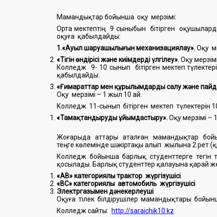
Мамандықтар бойынша оқу мерзімі:
Орта мектептің 9 сыныбын бітірген оқушыла
оқуға қабылдайды:
1.«Ауыл шаруашылығын механизациялау».
Оқу м
«Тігін өндірісі және киімдерді үлгілеу».
Оқу мерзім
Колледж 9- 10 сынып бітірген мектеп түлект
қабылдайды:
«Ғимараттар мен құрылымдарды салу және пайд
Оқу мерзімі – 1 жыл 10 ай.
Колледж 11-сынып бітірген мектеп түлектерін 
«Тамақтандыруды ұйымдастыру».
Оқу мерзімі – 1
Жоғарыда аттары аталған мамандықтар бойынша
теңге көлемінде шәкіртақы алып жылына 2 рет (
Колледж бойынша барлық студенттерге тегін та
қосылады. Барлық студенттер қалауына қарай 
«АВ» категориялы трактор жүргізушісі
«ВС» категориялы автомобиль жүргізушісі
Электргазымен дәнекерлеуші
Оқуға тілек білдірушілер мамандықтары бойын
Колледж сайты:
http://saraichik10.kz