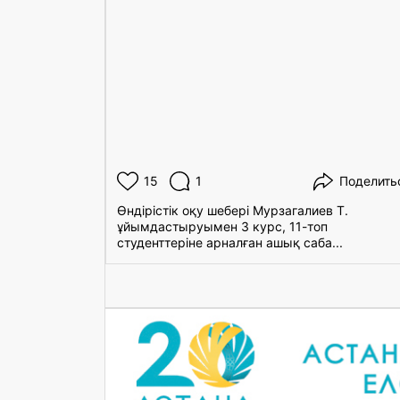
15
1
Поделить
Өндірістік оқу шебері Мурзагалиев Т.
ұйымдастыруымен 3 курс, 11-топ
студенттеріне арналған ашық саба...