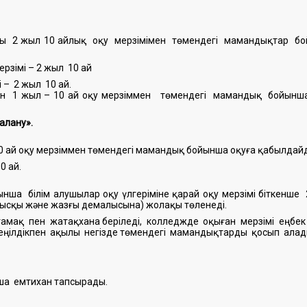
рды 2 жыл 10 айлық оқу мерзімімен төмендегі мамандықтар б
ерзімі – 2 жыл 10 ай
і – 2 жыл 10 ай.
ерін 1 жыл – 10 ай оқу мерзіммен төмендегі мамандық бойынша
алану».
10 ай оқу мерзіммен төмендегі мамандық бойынша оқуға қабылдай
0 ай.
 білім алушылар оқу үлгеріміне қарай оқу мерзімі біткенше 
қысқы және жазғы демалысына) жолақы төленеді.
мақ пен жатақхана беріледі, колледжде оқыған мерзімі еңбек 
жеңілдікпен ақылы негізде төмендегі мамандықтарды қосып алад
ша емтихан тапсырады.