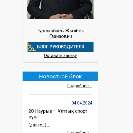
Турсынбаев Жылбек
Газизович
БЛОГ РУКОВОДИТЕЛЯ
20.05.2025
Оставить заявку
Семья барьер от
радикального влияния
(далее…) ...
Новостной блок
Подробнее ...
04.04.2024
20 Наурыз — Ұлттық спорт
күні!
(далее…) ...
Подробнее ...