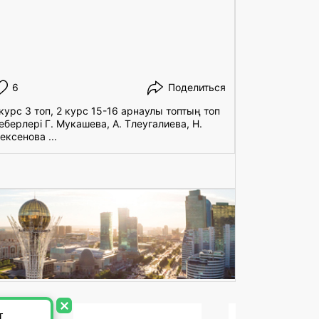
6
Поделиться
7
 курс 3 топ, 2 курс 15-16 арнаулы топтың топ
Бүгін колле
еберлері Г. Мукашева, А. Тлеугалиева, Н.
ұйымдастыру
ексенова ...
топ жетекшіс