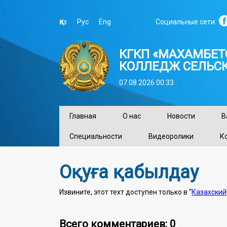
Қаз
Рус
Eng
Социальные сети:
КГКП «МАХАМБЕ
КОЛЛЕДЖ СЕЛЬСК
07.08.2026 00:33
Главная
О нас
Новости
В
Специальности
Видеоролики
К
Оқуға қабылдау
Извините, этот техт доступен только в “
Казахский
Всего комментариев: 0