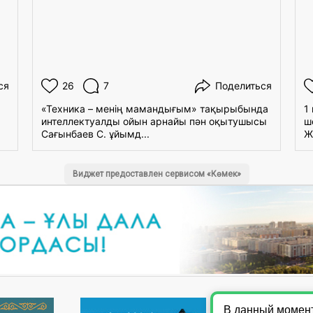
ся
26
7
Поделиться
«Техника – менің мамандығым» тақырыбында
1
интеллектуалды ойын арнайы пән оқытушысы
ш
Сағынбаев С. ұйымд...
Ж
Виджет предоставлен сервисом «Көмек»