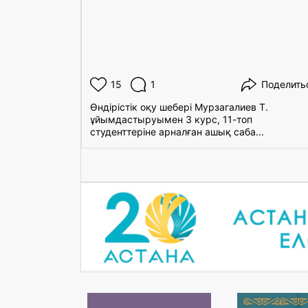
15
1
Поделить
Өндірістік оқу шебері Мурзагалиев Т.
ұйымдастыруымен 3 курс, 11-топ
студенттеріне арналған ашық саба...