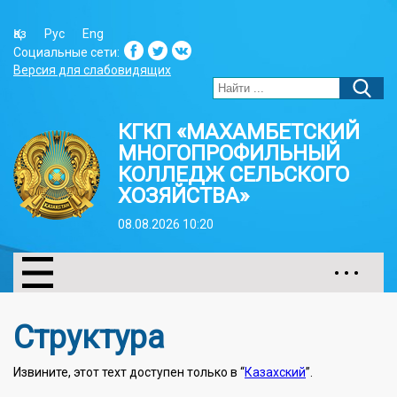
Қаз
Рус
Eng
Социальные сети:
Версия для слабовидящих
КГКП «МАХАМБЕТСКИЙ
МНОГОПРОФИЛЬНЫЙ
КОЛЛЕДЖ СЕЛЬСКОГО
ХОЗЯЙСТВА»
08.08.2026 10:20
• • •
Структура
Извините, этот техт доступен только в “
Казахский
”.