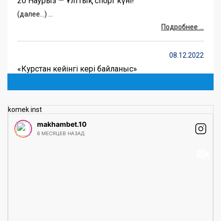
(далее…) ...
Подробнее ...
08.12.2022
«Курстан кейінгі кері байланыс»
(далее…) ...
Подробнее ...
komek inst
04.07.2022
makhambet.10
6 МЕСЯЦЕВ НАЗАД
Абитурент
(далее…) ...
Подробнее ...
24.03.2022
«Бауырсақ FEST» сайысы
(далее…) ...