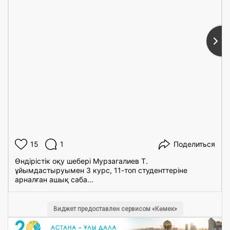
Подробнее ...
15
1
Поделиться
Өндірістік оқу шебері Мурзагалиев Т.
ұйымдастыруымен 3 курс, 11-топ студенттеріне
арналған ашық саба...
Виджет предоставлен сервисом «Көмек»