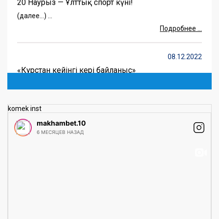
20 Наурыз — Ұлттық спорт күні!
(далее…) ...
Подробнее ...
08.12.2022
«Курстан кейінгі кері байланыс»
(далее…) ...
Подробнее ...
komek inst
04.07.2022
makhambet.10
6 МЕСЯЦЕВ НАЗАД
Абитурент
(далее…) ...
Подробнее ...
24.03.2022
«Бауырсақ FEST» сайысы
(далее…) ...