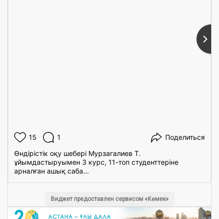
Подробнее ...
15
1
Поделиться
Өндірістік оқу шебері Мурзагалиев Т.
ұйымдастыруымен 3 курс, 11-топ студенттеріне
арналған ашық саба...
Виджет предоставлен сервисом «Көмек»