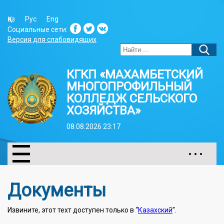
Қаз
Рус
Eng
Социальные сети:
Версия для слабовидящих
КГКП «МАХАМБЕТСКИЙ
МНОГОПРОФИЛЬНЫЙ
КОЛЛЕДЖ СЕЛЬСКОГО
ХОЗЯЙСТВА»
08.08.2026 23:17
• • •
Документы
Извините, этот техт доступен только в “
Казахский
”.