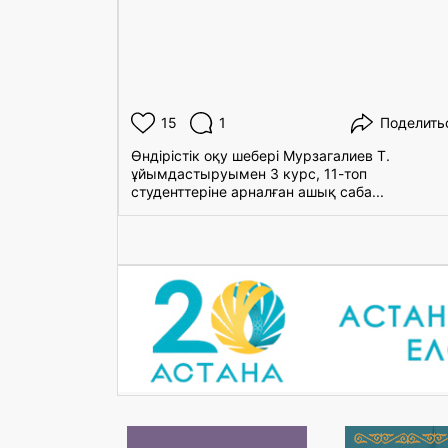
15
1
Поделить
Өндірістік оқу шебері Мурзагалиев Т.
ұйымдастыруымен 3 курс, 11-топ
студенттеріне арналған ашық саба...