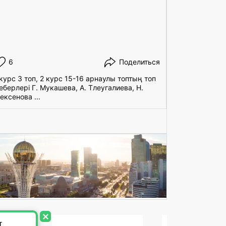
6
Поделиться
7
 курс 3 топ, 2 курс 15-16 арнаулы топтың топ
Бүгін колле
еберлері Г. Мукашева, А. Тлеугалиева, Н.
ұйымдастыру
ексенова ...
топ жетекшіс