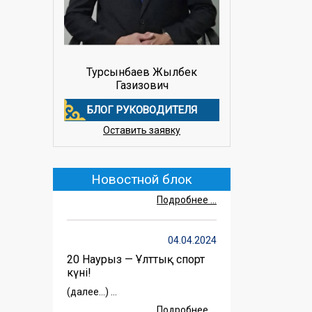
Турсынбаев Жылбек
Газизович
БЛОГ РУКОВОДИТЕЛЯ
20.05.2025
Оставить заявку
Семья барьер от
радикального влияния
(далее…) ...
Новостной блок
Подробнее ...
04.04.2024
20 Наурыз — Ұлттық спорт
күні!
(далее…) ...
Подробнее ...