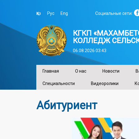
Қаз
Рус
Eng
Социальные сети:
КГКП «МАХАМБЕ
КОЛЛЕДЖ СЕЛЬСК
06.08.2026 03:43
Главная
О нас
Новости
В
Специальности
Видеоролики
К
Абитуриент