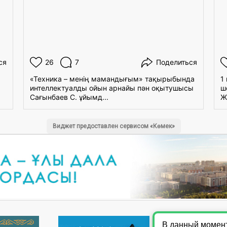
ся
26
7
Поделиться
«Техника – менің мамандығым» тақырыбында
1
интеллектуалды ойын арнайы пән оқытушысы
ш
Сағынбаев С. ұйымд...
Ж
Виджет предоставлен сервисом «Көмек»